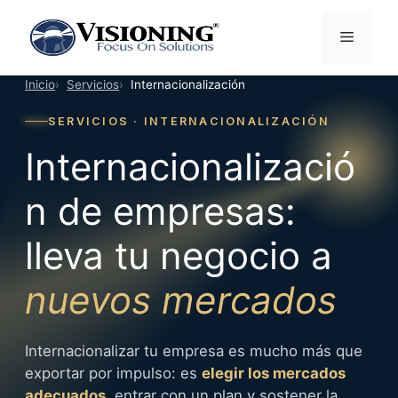
Saltar
al
Menú
contenido
Inicio
Servicios
Internacionalización
SERVICIOS · INTERNACIONALIZACIÓN
Internacionalizació
n de empresas:
lleva tu negocio a
nuevos mercados
Internacionalizar tu empresa es mucho más que
exportar por impulso: es
elegir los mercados
adecuados
, entrar con un plan y sostener la